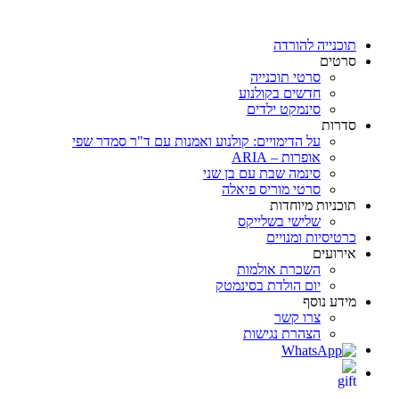
דלג
לתוכן
תוכנייה להורדה
סרטים
סרטי תוכנייה
חדשים בקולנוע
סינמקט ילדים
סדרות
על הדימויים: קולנוע ואמנות עם ד"ר סמדר שפי
אופרות – ARIA
סינמה שבת עם בן שני
סרטי מוריס פיאלה
תוכניות מיוחדות
שלישי בשלייקס
כרטיסיות ומנויים
אירועים
השכרת אולמות
יום הולדת בסינמטק
מידע נוסף
צרו קשר
הצהרת נגישות