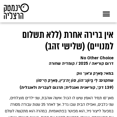
אין ברירה אחרת (ללא תשלום
למנויים) (שלישי זהב)
No Other Choice
דרום קוריאה / 2025 / קומדיה שחורה
במאי: פַּארְק צ׳אן־ ווּק
שחקנים: לִי בְּיוֹנְג־הוֹן, סוֹן יֶה־גִ׳ין, פַּארְק הִי־סוֹן
(139 דק׳, קוריאנית ואנגלית; תרגום לעברית ולאנגלית)
מאן־סו תמיד האמין שיש לו הכול: אישה אוהבת, שני ילדים מוצלחים,
שני כלבים, ואפילו הבית שבו גדל. אך לאחר 25 שנות עבודה מסורה
במפעל לייצור נייר, הוא מפוטר בפתאומיות. במהרה הוא מתקשה לשלם