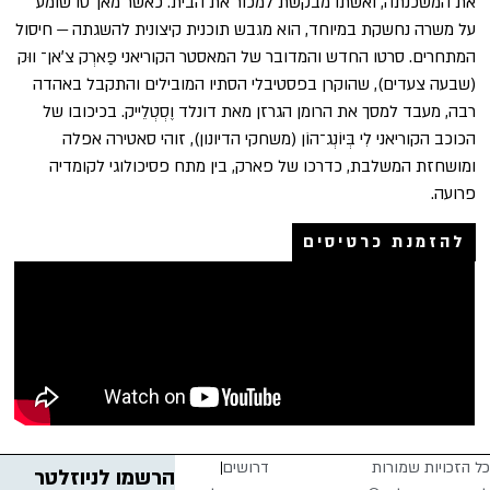
את המשכנתה, ואשתו מבקשת למכור את הבית. כאשר מאן־סו שומע
על משרה נחשקת במיוחד, הוא מגבש תוכנית קיצונית להשגתה — חיסול
המתחרים. סרטו החדש והמדובר של המאסטר הקוריאני פַּארְק צ׳אן־ ווּק
(שבעה צעדים), שהוקרן בפסטיבלי הסתיו המובילים והתקבל באהדה
רבה, מעבד למסך את הרומן הגרזן מאת דונלד וֶסְטְלֵייק. בכיכובו של
הכוכב הקוריאני לִי בְּיוֹנְג־הוֹן (משחקי הדיונון), זוהי סאטירה אפלה
ומושחזת המשלבת, כדרכו של פארק, בין מתח פסיכולוגי לקומדיה
פרועה.
להזמנת כרטיסים
כל הזכויות שמורות
דרושים
הרשמו לניוזלטר