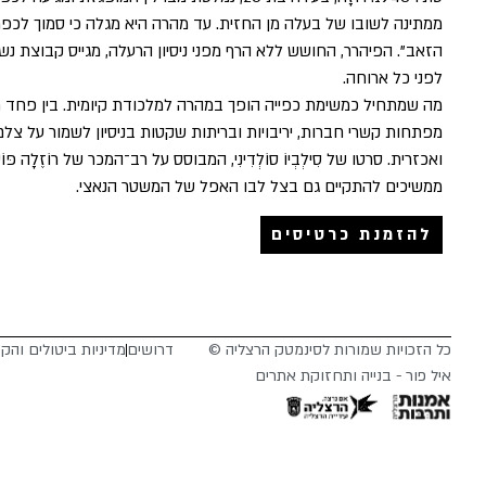
ממתינה לשובו של בעלה מן החזית. עד מהרה היא מגלה כי סמוך לכפר
הזאב". הפיהרר, החושש ללא הרף מפני ניסיון הרעלה, מגייס קבוצת נש
לפני כל ארוחה.
מה שמתחיל כמשימת כפייה הופך במהרה למלכודת קיומית. בין פחד תמ
מפתחות קשרי חברות, יריבויות ובריתות שקטות בניסיון לשמור על צל
ואכזרית. סרטו של סִילְבְיוֹ סוֹלְדִינִי, המבוסס על רב־המכר של רוֹזֶלָה פּוֹסְ
ממשיכים להתקיים גם בצל לבו האפל של המשטר הנאצי.
להזמנת כרטיסים
כל הזכויות שמורות לסינמטק הרצליה ©
דרושים
מדיניות ביטולים והק
איל פור - בנייה ותחזוקת אתרים