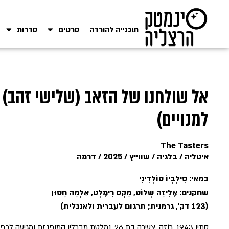
תוכנייה להורדה
סרטים
סדרות
אל שולחנו של הזאב (שלישי זהב)
למנויים)
The Tasters
איטליה / בלגיה / שווייץ / 2025 / דרמה
במאי: סִילְבְיוֹ סוֹלְדִינִי
שחקנים: אֶלִיזָה שְלוֹט, מַקְס רִימֶלְט, אַלְמָה חָסוּן
(123 דק', גרמנית; תרגום לעברית ולאנגלית)
סתיו 1943. רוֹזָה, צעירה בת 26, נמלטת מברלין המופ