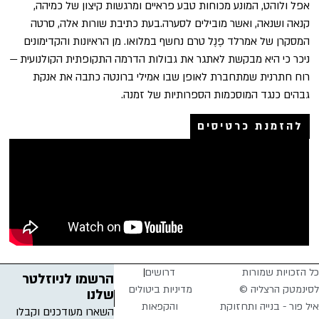
אפל ולוהט, המונע מכוחות טבע פראיים ומרגשות קיצון של כמיהה,
קנאה ושנאה, ואשר מובילים לסערה.בעת כתיבת שורות אלה, סרטה
המסקרן של אמרלד פֶנֶל טרם נחשף במלואו. מן הראיונות והקדימונים
ניכר כי היא מבקשת לאתגר את גבולות הדרמה התקופתית הקולנועית —
רוח חתרנית שמתחברת לאופן שבו אמילי ברונטה כתבה את אנקת
גבהים כנגד המוסכמות הספרותיות של זמנה.
להזמנת כרטיסים
כל הזכויות שמורות
דרושים
הרשמו לניוזלטר
לסינמטק הרצליה ©
מדיניות ביטולים
שלנו
איל פור - בנייה ותחזוקת
והקפאות
השארו מעודכנים וקבלו