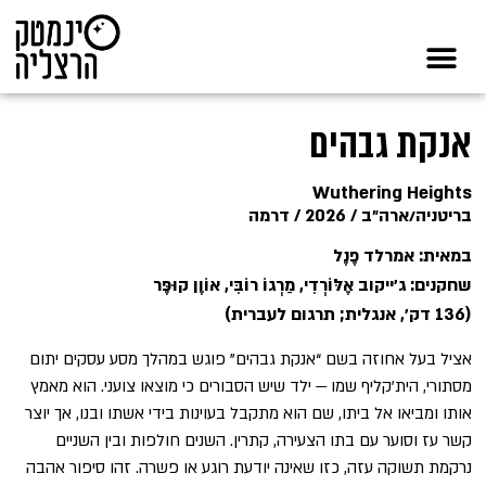
אנקת גבהים
Wuthering Heights
בריטניה/ארה״ב / 2026 / דרמה
במאית: אמרלד פֶנֶל
שחקנים: ג׳ייקוב אֶלּוֹרְדִי, מַרְגוֹ רוֹבִּי, אוֹוֶן קוּפֶּר
(136 דק׳, אנגלית; תרגום לעברית)
אציל בעל אחוזה בשם “אנקת גבהים” פוגש במהלך מסע עסקים יתום
מסתורי, הית’קליף שמו — ילד שיש הסבורים כי מוצאו צועני. הוא מאמץ
אותו ומביאו אל ביתו, שם הוא מתקבל בעוינות בידי אשתו ובנו, אך יוצר
קשר עז וסוער עם בתו הצעירה, קתרין. השנים חולפות ובין השניים
נרקמת תשוקה עזה, כזו שאינה יודעת רוגע או פשרה. זהו סיפור אהבה