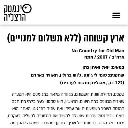
ארץ קשוחה (ללא תשלום למנויים)
No Country for Old Man
ארה"ב / 2007 / מתח
במאים: יואל ואיתן כהן
שחקנים: טומי לי ג’ונס, ג’וש ברולין, חאוויר בארדם
(122 דק', אנגלית; תרגום לעברית)
טקסס, תחילת שנות השמונים. מזוודה מלאה במזומנים היא המטרה
שאליה מכוונים כמה חיצים: הראשון, הוא טקסני צעיר בלתי מתוחכם
המנסה לשפר משמעותית את עתידו ואת עתיד בת־זוגו. האחר, הוא
רוצח שכיר נטול עכבות שנשלח להשיב את המזוודה לבעליה. בעקבם,
מזנב נציג החוק בדמותו של שריף מזדקן ומהורהר שמנסה להבין מה