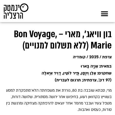
בון וויאג', מארי – Bon Voyage,
Marie (ללא תשלום למנויים)
צרפת / 2025 / קומדיה
במאית: אֵנְיָה בָּארוּ
שחקנים: אֵלֵן וִינְסֶן, פְּיֵיר לוֹטֵין, דָוִיד אַיָּאלָה
(97 דק', צרפתית; תרגום לעברית)
מרי, סבתא שובבה בת 80, גוררת את משפחתה הלא־מתפקדת למסע
בשווייץ בקרוואן רעוע, בחיפוש אחר ירושה מסתורית. שלושה דורות,
מטפל צעיר ועכבר מחמד אחד יוצאים להרפתקה מצחיקה ומרגשת בין
סודות, כעסים ואהבות.