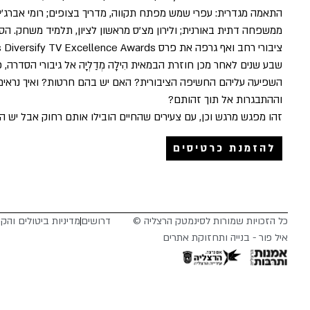
התאמה מגדרית: עפרי שמש מפתח תקווה, מדריך בצופים; רומי אברג'יל
ממשפחה דתית באורנית; ולירון מצ'ס מראשון לציון, תלמיד משחק. 
ציבורי רחב ואף גרפה את פרס Cannes Diversify TV Excellence Awards.
שבע שנים לאחר מכן חוזרת הבמאית הִילָה מְדַלְיָה אל גיבורי הסדרה,
השפיעה עליהם החשיפה הציבורית? האם יש בהם חרטות? ואיך נראים 
וההתבגרות אל תוך זהותם?
זהו מפגש מרגש וכן, עם צעירים שהחיים הובילו אותם רחוק אבל יש 
להזמנת כרטיסים
כל הזכויות שמורות לסינמטק הרצליה ©
דרושים
מדיניות ביטולים והק
איל פור - בנייה ותחזוקת אתרים