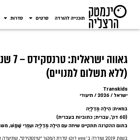
תוכנייה להורדה
סרטים
סדרות
גאווה יש
(ללא תשלום למנויים)
Transkids
ישראל / 2026 / תיעודי
במאית: הִילָה מְדַלְיָה
(60 דק', עברית; כתוביות בעברית)
בתום ההקרנה תתקיים שיחה עם הִילָה מְדַלְיָה ועִפְרִי שֶׁמֶשׁ, 
בשנת 2019 שודרה ב־yes דוקו סדרת המקור “טרנסקידס”