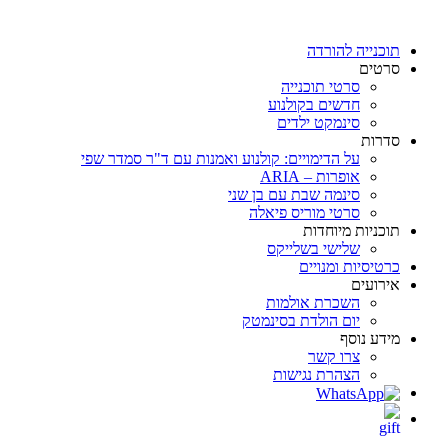
דלג
לתוכן
תוכנייה להורדה
סרטים
סרטי תוכנייה
חדשים בקולנוע
סינמקט ילדים
סדרות
על הדימויים: קולנוע ואמנות עם ד"ר סמדר שפי
אופרות – ARIA
סינמה שבת עם בן שני
סרטי מוריס פיאלה
תוכניות מיוחדות
שלישי בשלייקס
כרטיסיות ומנויים
אירועים
השכרת אולמות
יום הולדת בסינמטק
מידע נוסף
צרו קשר
הצהרת נגישות