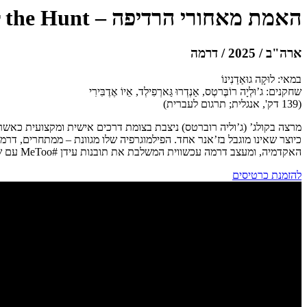
האמת מאחורי הרדיפה – After the Hunt (שלישי זהב)
ארה"ב / 2025 / דרמה
במאי: לוּקָה גוּאַדַנִינוֹ
שחקנים: ג’וּלְיָה רוֹבֶּרטְס, אַנְדְרוּ גַּארְפִילְד, אֵיוֹ אֶדֶבִּירִי
(139 דק', אנגלית; תרגום לעברית)
מרצה בקולג’ (ג’וליה רוברטס) ניצבת בצומת דרכים אישית ומקצועית כאשר
כיוצר שאינו מוגבל בז’אנר אחד. הפילמוגרפיה שלו מגוונת – ממתחרים, ד
האקדמיה, ומעצב דרמה עכשווית המשלבת את תובנות עידן #MeToo עם שאלות על כוח ופשרות מוסריות. הליהוק הנוצץ – ג’וליה רוברטס, אנדרו גארפילד ואיו אדבירי – מעיד על שאפתנות לקראת עונת הפרסים הקרובה.
להזמנת כרטיסים