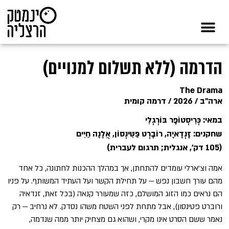
הדרמה (ללא תשלום למנויים)
The Drama
ארה"ב / 2026 / דרמה קומית
במאי: כְּרִיסְטוֹפֶר בּוֹרְגְלִי
שחקנים: זֶנְדָאיָה, רוֹבֶרְט פַּטִּינְסוֹן, אֲלָנָה חַיִים
(105 דק', אנגלית; תרגום לעברית)
אמה וצ'ארלי עומדים להתחתן, אך במהלך ההכנות לחתונה, כל אחד
מהם עורך חשבון נפש — על תחילת הקשר ועל העתיד המשותף. על פניו
הם נראים כמו הזוג המושלם, כזה שמעורר קנאה (בכל זאת, זנדאיה
ורוברט פטינסון), אבל מתחת לפני השטח משהו נסדק. לא נרחיב — רק
נאמר ששם הסרט אינו מקרי, ושהוא גם מצחיק יותר ממה שנדמה,