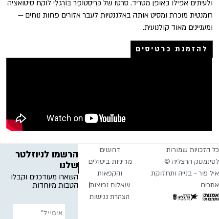
ולעיתים אפילו באופן מטריד. סרטו של כְּרִיסְטוֹפֶר בּוֹרְגְלִי לוקח סיטואציה
רומנטית מוכרת ומסיט אותה באלגנטיות לעבר אזורים פחות נוחים —
ומעניינים מאוד קולנועית.
להזמנת כרטיסים
כל הזכויות שמורות
דרושים
הרשמו לניוזלטר
לסינמטק הרצליה ©
מדיניות ביטולים
שלנו
איל פור - בנייה ותחזוקת
והקפאות
השארו מעודכנים וקבלו
אתרים
שאלות נפוצות
הטבות מיוחדות
הצהרת נגישות