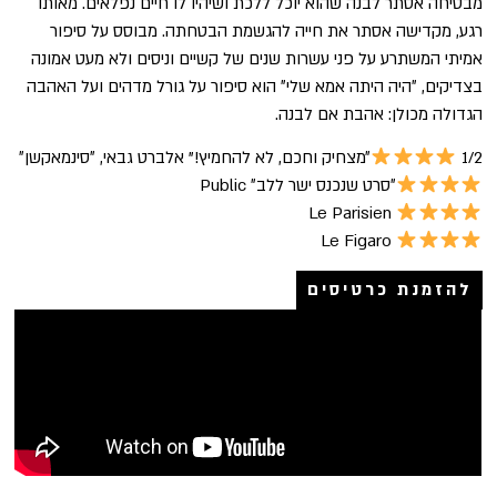
מבטיחה אסתר לבנה שהוא יוכל ללכת ושיהיו לו חיים נפלאים. מאותו
רגע, מקדישה אסתר את חייה להגשמת הבטחתה. מבוסס על סיפור
אמיתי המשתרע על פני עשרות שנים של קשיים וניסים ולא מעט אמונה
בצדיקים, ״היה היתה אמא שלי״ הוא סיפור על גורל מדהים ועל האהבה
הגדולה מכולן: אהבת אם לבנה.
1/2
״מצחיק וחכם, לא להחמיץ!" אלברט גבאי, ״סינמאקשן״
״סרט שנכנס ישר ללב״ Public
Le Parisien
Le Figaro
להזמנת כרטיסים