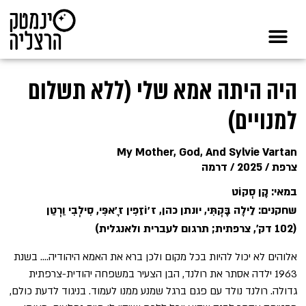
היה היתה אמא שלי (ללא תשלום
למנויים)
My Mother, God, And Sylvie Vartan
צרפת / 2025 / דרמה
במאי: קֶן סְקוֹט
שחקנים: לֵילָה בֶּקְתִּי, יונתן כהן, ז׳וֹזֵפִין ז׳ָאפִּי, סִילְבִי וַרְטַן
(102 דק', צרפתית; תרגום לעברית ולאנגלית)
אלוהים לא יכול להיות בכל מקום ולכן ברא את האמא היהודיה…. בשנת
1963 ילדה אסתר את רולנד, הבן הצעיר במשפחה יהודית-צרפתית
גדולה. רולנד נולד עם פגם ברגל שמנע ממנו לעמוד. בניגוד לדעת כולם,