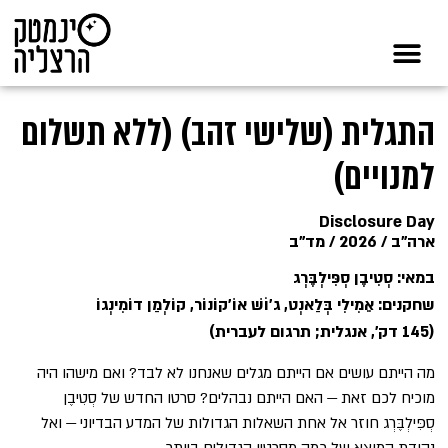
התגלית (שלישי זהב) (ללא תשלום
למנויים)
Disclosure Day
ארה"ב / 2026 / מד"ב
במאי: סְטִיבֶן סְפִּילְבֶּרְג
שחקנים: אֵמִילִי בְּלַאנְט, ג'וֹשׁ אוֹ'קוֹנוֹר, קוֹלְמַן דוֹמִינְגוֹ
(145 דק', אנגלית; תרגום לעברית)
מה הייתם עושים אם הייתם מגלים שאנחנו לא לבד? ואם מישהו היה
מוכיח לכם זאת — האם הייתם נבהלים? סרטו החדש של סְטִיבֶן
סְפִּילְבֶּרְג חוזר אל אחת השאלות הגדולות של המדע הבדיוני — ואל
נקודת המוצא של כמה מסרטיו הגדולים ביותר.