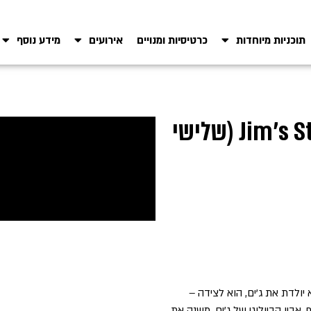
תוכניות מיוחדות
כרטיסיות ומנויים
אירועים
מידע נוסף
טרום בכורה: סיפורו של ג'ים – Jim's Story (שלישי
יולדת את ג’ים, הוא לצידה –
אביו הביולוגי של ג’ים, משנה את