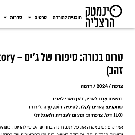
תוכנייה להורדה
סרטים
סדרות
זהב)
צרפת / 2024 / דרמה
במאים: אַרְנוֹ לאריו, ז’אן מארי לאריו
שחקנים: קָארִים לֶקְלוּ, לֵטִיסִיָּה דוֹש, סָרָה ז’ירוֹדוּ
(110 דק', צרפתית; תרגום לעברית ולאנגלית)
אמריק פוגש במקרה את פלורנס, רווקה בחודש השישי להריונה. כשהיא 
והשניים מגדלים יחד את הילד באושר. הופעתו הפתאומית של כריסטוף, 