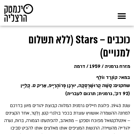
כוכבים – Stars (ללא תשלום
למנויים)
מזרח גרמניה / 1959 / דרמה
במאי: קוֹנְרַד ווֹלְף
שחקנים: סָשָׁה קְרוּשָׁרְסְקָה, יוּרְגֶן פְּרוֹהְרַיְיפ, אֵרִיק ס. קְלַיְין
(92 דק', גרמנית; תרגום לעברית)
שנת 1943. פלוגת חיילים גרמנית המלווה קבוצת יהודים מיוון בדרכם
למחנה ההשמדה אושוויץ עוצרת בכפר בולגרי קטן. וַלְטֶר, אחד הקצינים
– אינטלקטואל מפוכח וספקן – מתאהב, להפתעתו הגמורה, בּרוּת, נערה
יהודייה מהשיירה. הרגשות המציפים אותו מאלצים אותו להביט סביבו