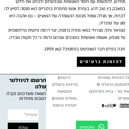
מחדש, להתעמת עם חוסר האנושיות שבפשיזם ולבחון את חלקו
במאבק בין טוב לרע. בעזרת אנשי מחתרת בולגריים הוא מנסה לסייע לה
לברוח, אך מגלה שמול מכונת ההשמדה של הנאצים – גם אהבה היא
סוג של טרגדיה.
קונראד וולף, מגדולי במאי מזרח גרמניה, יצר דרמה פיוטית ופילוסופית
על מצפון, אשמה ואנושיות במצבים שבהם נדמה כי כל תקווה אבדה.
זוכה בפרס חבר השופטים בפסטיבל קאן 1959.
להזמנת כרטיסים
כל הזכויות שמורות
דרושים
הרשמו לניוזלטר
לסינמטק הרצליה ©
מדיניות ביטולים
שלנו
איל פור - בנייה ותחזוקת
והקפאות
השארו מעודכנים וקבלו
אתרים
שאלות נפוצות
הטבות מיוחדות
הצהרת נגישות
וואטסאפ