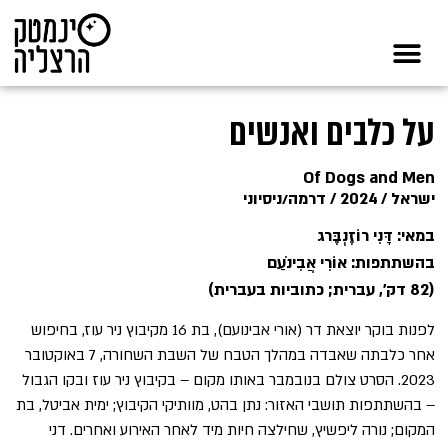
על כלבים ואנשים
Of Dogs and Men
ישראל / 2024 / דרמה/ניסיוני
במאי: דָּנִי רוֹזֶנְבֶּרג
בהשתתפות: אוֹרִי אֲבִינֹעַם
(82 דק', עברית; כתוביות בעברית)
לפנות בוקר יוצאת דר (אורי אבינועם), בת 16 מקיבוץ ניר עוז, בחיפוש
אחר כלבתה שאבדה במהלך הטבח של השבת השחורה, 7 באוקטובר
2023. הסרט צולם בנובמבר באותו מקום – בקיבוץ ניר עוז ובקו הגבול
– בהשתתפות תושבי האזור: נתן בהט, מוותיקי הקיבוץ; ימית אביטל, בת
המקום; נורה ליפשיץ, שחילצה חיות מיד לאחר האירוע ואחרים. דני