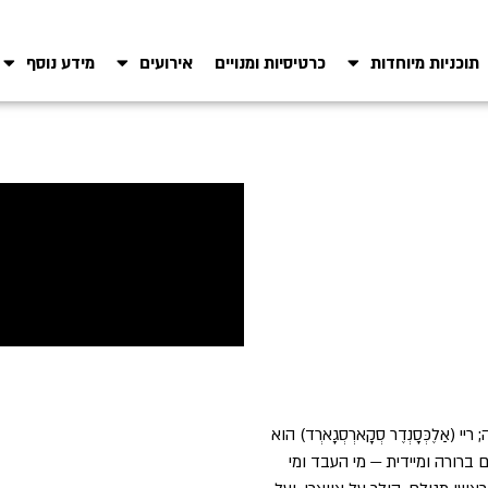
תוכניות מיוחדות
כרטיסיות ומנויים
אירועים
מידע נוסף
לֶכְּסָנְדֶר סְקָארְסְגָארְד) הוא
ברורה ומיידית — מי העבד ומי