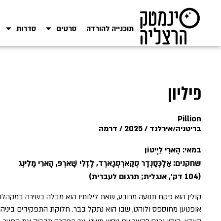
תוכנייה להורדה
סרטים
סדרות
פיליון
Pillion
בריטניה/אירלנד / 2025 / דרמה
במאי: הָארִי לַיְיטוֹן
שחקנים: אַלֶכְּסָנְדֶר סְקָארְסְגָארְד, לֶזְלִי שָׁארְפּ, הָארִי מֶלִינְג
(104 דק׳, אנגלית; תרגום לעברית)
קולין הוא פקח תנועה מרובע, שאת לילותיו הוא מבלה בשירה במקהלה; ריי (אַ
אופנוען מחוספס ולוהט, שבו הוא נתקל בבר. חלוקת התפקידים ביניהם 