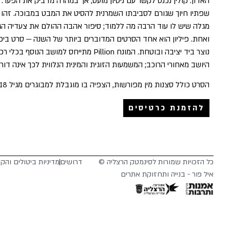
האדון. קולין נכנס לקשר עם ניסיון מועט, אך במהרה מדביק את הפער. ר
שפתיו חיוך שגורם לסביבתו השמרנית להסיט את המבט במבוכה. זהו ס
מגלה שיש לו עוד הרבה מה ללמוד; סיפור אהבה ההולם את צעדיה הג
ואחת. פיליון הוא אחד הסרטים המדוברים ביותר של השנה — סרט ביכו
נוצר ביד יציבה ובוטחת. המונח Pillion מתייחס למ
היושב מאחורי הרוכב; המשמעות הזוגית והמינית הנלווית לכך אינה דו
הסרט כולל סצנות מין מפורשות, הצפיה בו מוגבלת למבוגרים מגיל 18 בלבד.
להזמנת כרטיסים
כל הזכויות שמורות לסינמטק הרצליה ©
דרושים
מדיניות ביטולים והק
איל פור - בנייה ותחזוקת אתרים