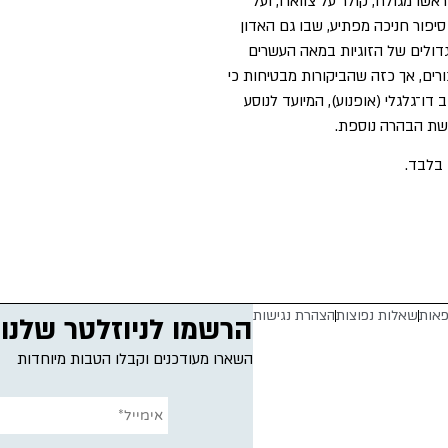
אשו מגולח, קולר על צווארו, ועל
יפור חניכה מפתיע, שבו גם האדון
דולים של הזוגיות במאה העשרים
רים, אך כזה שהביקורות מבטיחות כי
ושב הנוסף בכלי רכב דו־גלגלי (אופנוע), המיועד לנוסע
רשת הבהרה נוספת.
פאות
שאלות נפוצות
הצהרת נגישות
הרשמו לניוזלטר שלנו
השארו מעודכנים וקבלו הטבות מיוחדות