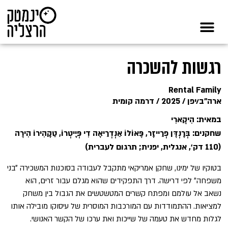
רגשות להשכרה
Rental Family
ארה"ב/יפן / 2025 / דרמה קומית
במאית: הִיקָארִי
שחקנים: בְּרֶנְדָּן פְרֵייזֶר, פָּאוֹלוֹ אַנְדְרֵיאָה דִי פְּיֶיטְרוֹ, טַקֶהִירוֹ הִירָה
(110 דק׳, אנגלית, יפנית; תרגום לעברית)
בטוקיו של ימינו, שחקן אמריקאי מתקבל לעבודה בסוכנות המשכירה ״בני
משפחה״ לפי דרישה. דרך התפקידים שהוא מגלם עבור זרים, הוא
נשאב אל עולמם ומפתח קשרים המטשטשים את הגבול בין משחק
למציאות. ההתמודדות עם המורכבות המוסרית של עיסוקו מובילה אותו
לגלות מחדש את טעמה של שייכות ואת ערכו של הקשר האנושי.