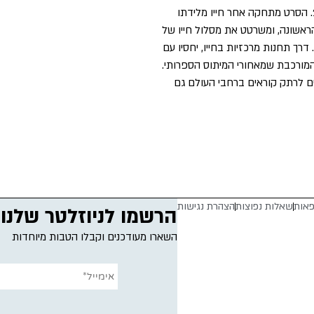
הסופרים היהודים־צ'כים המשפיעים והחידתיים ביותר של המאה ה־20. הסרט מתחקה אחר חייו מלידתו
מת העולם הראשונה, ומשרטט את מסלול חייו של
ך תחנות מרכזיות בחייו, יחסיו עם
מורכבת שמאחורי המיתוס הספרותי.
ים לרתק קוראים ברחבי העולם גם
פאות
שאלות נפוצות
הצהרת נגישות
הרשמו לניוזלטר שלנו
השארו מעודכנים וקבלו הטבות מיוחדות