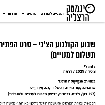
תוכנייה להורדה
סרטים
סדרות
שבוע הקולנוע הצ'כי – סרט הפתיח
תשלום למנויים)
Frantz
צ'כיה / 2025 / דרמה
במאית: אַגְנְיֶישְׁקָה הוֹלַנְד
שחקנים: פֶּטֶר קוּרְת, דָנִיאֵל דוֹנְגֶס, עִידָן וַיְיס
(127 דק', צ'כית, גרמנית, יידיש; תרגום לעברית ולאנגלית)
הבמאית עטורת הפרסים אגניישקה הולנד ("ליקוי מאורות") מגישה דיוק