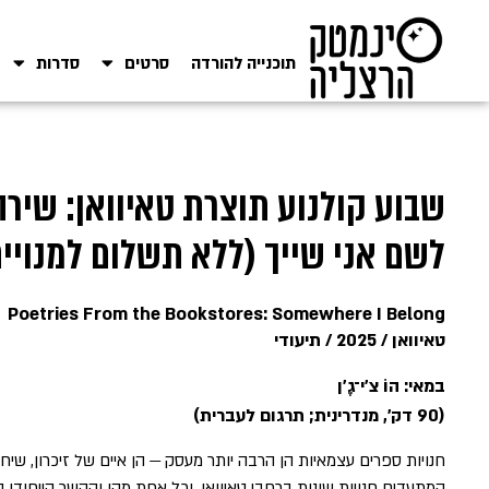
תוכנייה להורדה
סרטים
סדרות
שבוע קולנוע תוצרת טאיוואן: שירה
לשם אני שייך (ללא תשלום למנויים
Poetries From the Bookstores: Somewhere I Belong
טאיוואן / 2025 / תיעודי
במאי: הוֹ צ'י־גֶ'ן
(90 דק', מנדרינית; תרגום לעברית)
המתעדים חנויות שונות ברחבי טאיוואן, וכל אחת מהן והקשר הייחודי 