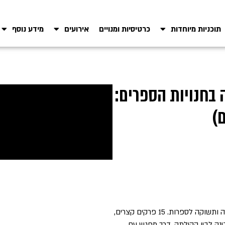
תוכניות מיוחדות
כרטיסיות ומנויים
אירועים
מידע נוסף
 בחנויות הספרים:
)
חנויות ספרים עצמאיות הן הרבה יותר מעסק — הן איים של זיכרון, שיחה ותשוקה לספרות. 15 פרקים קצרים,
בינה לבין קהילתה. דרך מפגש עם