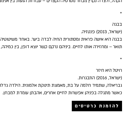
הקהל, ולצדה נקרין מבחר מסרטיה הקצרים – עבודות הנעות בין אנימצ
+
בבגה
(ישראל, 2013) פנטזיה.
בבגה היא אישה פראית ומסתורית החיה לבדה ביער. באחד משיטוטיה 
תואר – ומחזירה אותו לחיים. ביניהם נרקם קשר יוצא דופן, בין כמיהה,
+
רויטל היא חיזר
(ישראל, 2016) התבגרות.
גבריאלה, שתמיד חלמה על בת, מאמצת תינוקת אלמונית. הילדה גדלה
כאשר מתגלה בפניהן אפשרות לחיים אחרים, אהבתן עומדת למבחן.
להזמנת כרטיסים