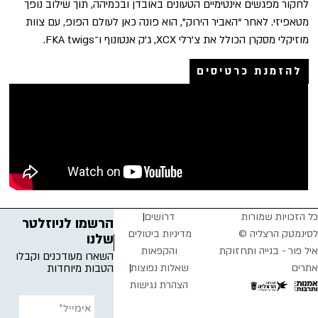
לחקור מפגשים אינטימיים הטעונים באובדן ובכמיהה, תוך שילוב נופך
מטאפיזי. לאחר “האביר הירוק”, הוא פונה כאן לעולם הפופ, עם צוות
מוזיקלי מסקרן הכולל את צ'רלי XCX, ג'ק אנטונוף ו־FKA twigs.
להזמנת כרטיסים
כל הזכויות שמורות
דרושים
הרשמו לניוזלטר
לסינמטק הרצליה ©
מדיניות ביטולים
שלנו
איל פור - בנייה ותחזוקת
והקפאות
השארו מעודכנים וקבלו
אתרים
שאלות נפוצות
הטבות מיוחדות
הצהרת נגישות