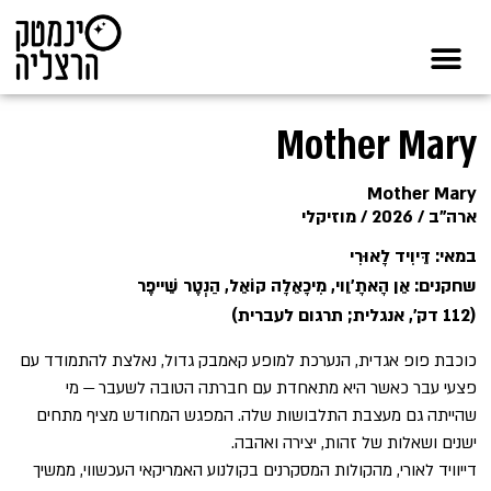
Mother Mary
Mother Mary
ארה"ב / 2026 / מוזיקלי
במאי: דֵּיוִיד לָאוּרִי
שחקנים: אֵן הָאתָ'וֵוי, מִיכָאֵלָה קוֹאֵל, הַנְטֶר שֵׁייפֶר
(112 דק', אנגלית; תרגום לעברית)
כוכבת פופ אגדית, הנערכת למופע קאמבק גדול, נאלצת להתמודד עם
פצעי עבר כאשר היא מתאחדת עם חברתה הטובה לשעבר — מי
שהייתה גם מעצבת התלבושות שלה. המפגש המחודש מציף מתחים
ישנים ושאלות של זהות, יצירה ואהבה.
דייוויד לאורי, מהקולות המסקרנים בקולנוע האמריקאי העכשווי, ממשיך